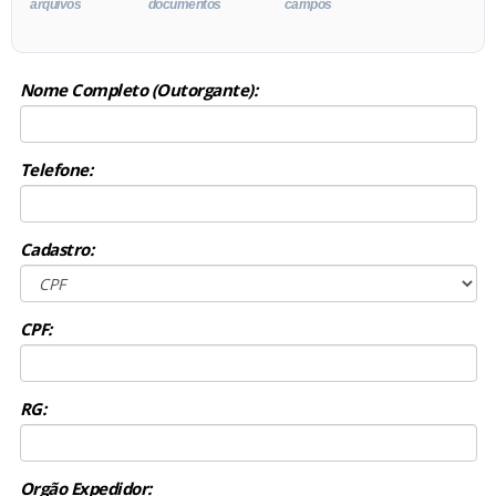
arquivos
documentos
campos
Nome Completo (Outorgante):
Telefone:
Cadastro:
CPF:
RG:
Orgão Expedidor: